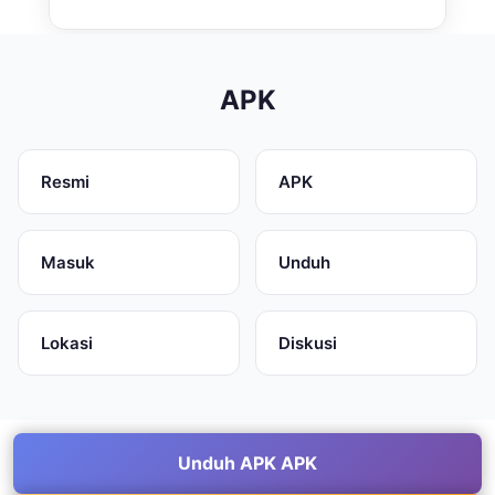
APK
Resmi
APK
Masuk
Unduh
Lokasi
Diskusi
Unduh APK APK